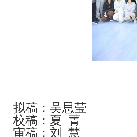
拟稿：吴思莹
校稿：夏 菁
审稿：刘 慧